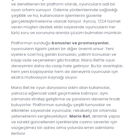
ve denetlenen bir platform olarak, oyunculara adil bir
oyun ortamı sunuyor. Ödeme yöntemlerinde sağladığı
çeşitlilik ve hız, kullanıcıların işlemlerini güvenle
gerçekleştirmelerine olanak tanıyor. Ayrıca, 7/24 hizmet
veren müşteri destek ekibi sayesinde oyuncuların her
türlü soru ve sorununa anında çözüm bulmaları mümkün.
Platformun sunduğu
bonuslar ve promosyonlar
,
oyuncuların ilgisini çeken bir diğer önemli unsur. Yeni
üyelere özel hoş geldin bonusları, yatırım bonusları ve
kayıp iade seçenekleri gibi fırsatlar, Mario Bet’te oyun
deneyimini daha da cazip hale getiriyor. Bu tür avantajlar,
hem yeni başlayanlar hem de deneyimli oyuncular için
ekstra motivasyon kaynağı oluyor.
Mario Bet ile oyun dünyasına adım atan kullanıcılar,
yalnızca eğlenceli vakit geçirmekle kalmıyor; aynı
zamanda strateji geliştirme ve şanslarını deneme fırsatı
buluyorlar. Platformun sunduğu çeşitli turnuvalar ve
etkinlikler sayesinde oyuncular, rekabetçi bir ortamda
yeteneklerini sergileyebiliyor.
Mario Bet
, dinamik yapısı
ve sürekli güncellenen içerikleriyle casino severler için
vazgeçilmez bir adres olma yolunda emin adımlarla
ilerliyor.