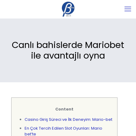
Canlı bahislerde Mariobet
ile avantajlı oyna
Content
Casino Giriş Süreci ve İlk Deneyim: Mario-bet
En Çok Tercih Edilen Slot Oyunları: Mario
bet’te