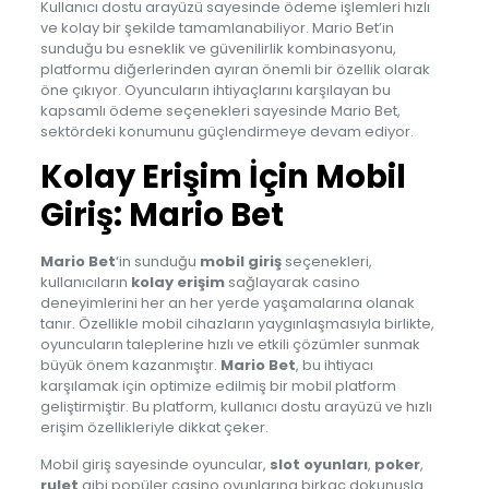
Kullanıcı dostu arayüzü sayesinde ödeme işlemleri hızlı
ve kolay bir şekilde tamamlanabiliyor. Mario Bet’in
sunduğu bu esneklik ve güvenilirlik kombinasyonu,
platformu diğerlerinden ayıran önemli bir özellik olarak
öne çıkıyor. Oyuncuların ihtiyaçlarını karşılayan bu
kapsamlı ödeme seçenekleri sayesinde Mario Bet,
sektördeki konumunu güçlendirmeye devam ediyor.
Kolay Erişim İçin Mobil
Giriş: Mario Bet
Mario Bet
‘in sunduğu
mobil giriş
seçenekleri,
kullanıcıların
kolay erişim
sağlayarak casino
deneyimlerini her an her yerde yaşamalarına olanak
tanır. Özellikle mobil cihazların yaygınlaşmasıyla birlikte,
oyuncuların taleplerine hızlı ve etkili çözümler sunmak
büyük önem kazanmıştır.
Mario Bet
, bu ihtiyacı
karşılamak için optimize edilmiş bir mobil platform
geliştirmiştir. Bu platform, kullanıcı dostu arayüzü ve hızlı
erişim özellikleriyle dikkat çeker.
Mobil giriş sayesinde oyuncular,
slot oyunları
,
poker
,
rulet
gibi popüler casino oyunlarına birkaç dokunuşla