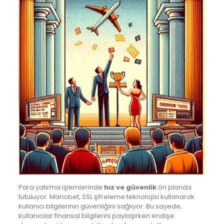
Para yatırma işlemlerinde
hız ve güvenlik
ön planda
tutuluyor. Mariobet, SSL şifreleme teknolojisi kullanarak
kullanıcı bilgilerinin güvenliğini sağlıyor. Bu sayede,
kullanıcılar finansal bilgilerini paylaşırken endişe