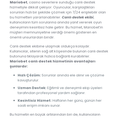
Mariobet
, casino severlere sunduğu canlı destek
hizmetiyle dikkat çekiyor. Oyuncular, karşılaştıkları
sorunları hızlı bir şekilde çözmek için 7/24 erişilebilir olan
bu hizmetten yararlanabilirler.
Canlı destek ekibi
,
kullanıcıların tüm sorularına anında yanıt vererek oyun
deneyimini kesintisiz hale getirir. Bu hizmet, Mariobet’in
müşteri memnuniyetine verdiği önemi gösteren en
önemli unsurlardan biridir.
Canlı destek ekibine ulaşmak oldukça kolaydır.
Kullanıcılar, sitenin sağ alt köşesinde bulunan canlı destek
butonuna tıklayarak hızlıca bağlantı kurabilirler.
Mariobet canlı destek hizmetinin avantajları
şunlardır:
Hızlı Çözüm:
Sorunlar anında ele alınır ve çözüme
kavuşturulur.
Uzman Destek:
Eğitimli ve deneyimli ekip üyeleri
tarafından profesyonel yardım sağlanır.
Kesintisiz Hizmet:
Haftanın her günü, günün her
saati erişim imkanı sunar.
Bu hizmetin en büyük artılarından biri de, kullanıcıların