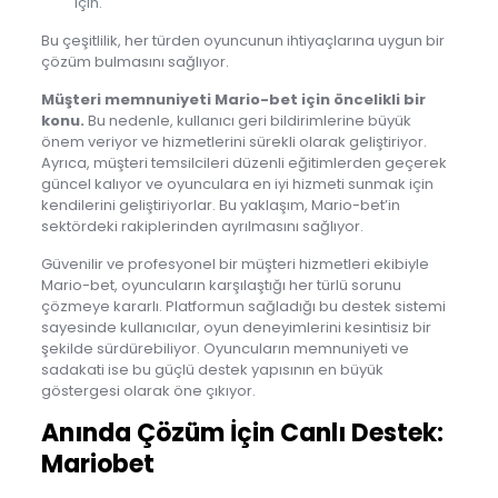
için.
Bu çeşitlilik, her türden oyuncunun ihtiyaçlarına uygun bir
çözüm bulmasını sağlıyor.
Müşteri memnuniyeti Mario-bet için öncelikli bir
konu.
Bu nedenle, kullanıcı geri bildirimlerine büyük
önem veriyor ve hizmetlerini sürekli olarak geliştiriyor.
Ayrıca, müşteri temsilcileri düzenli eğitimlerden geçerek
güncel kalıyor ve oyunculara en iyi hizmeti sunmak için
kendilerini geliştiriyorlar. Bu yaklaşım, Mario-bet’in
sektördeki rakiplerinden ayrılmasını sağlıyor.
Güvenilir ve profesyonel bir müşteri hizmetleri ekibiyle
Mario-bet, oyuncuların karşılaştığı her türlü sorunu
çözmeye kararlı. Platformun sağladığı bu destek sistemi
sayesinde kullanıcılar, oyun deneyimlerini kesintisiz bir
şekilde sürdürebiliyor. Oyuncuların memnuniyeti ve
sadakati ise bu güçlü destek yapısının en büyük
göstergesi olarak öne çıkıyor.
Anında Çözüm İçin Canlı Destek:
Mariobet