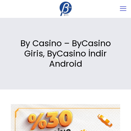
By Casino – ByCasino
Giris, ByCasino İndir
Android