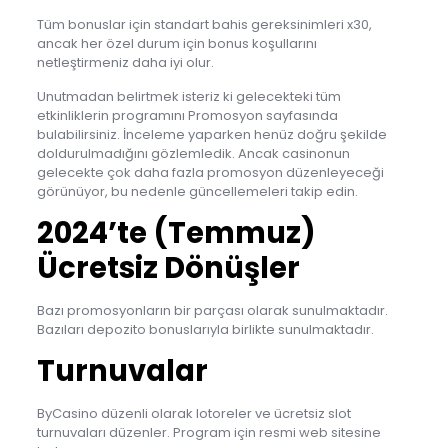
Tüm bonuslar için standart bahis gereksinimleri x30,
ancak her özel durum için bonus koşullarını
netleştirmeniz daha iyi olur.
Unutmadan belirtmek isteriz ki gelecekteki tüm
etkinliklerin programını Promosyon sayfasında
bulabilirsiniz. İnceleme yaparken henüz doğru şekilde
doldurulmadığını gözlemledik. Ancak casinonun
gelecekte çok daha fazla promosyon düzenleyeceği
görünüyor, bu nedenle güncellemeleri takip edin.
2024’te (Temmuz)
Ücretsiz Dönüşler
Bazı promosyonların bir parçası olarak sunulmaktadır.
Bazıları depozito bonuslarıyla birlikte sunulmaktadır.
Turnuvalar
ByCasino düzenli olarak lotoreler ve ücretsiz slot
turnuvaları düzenler. Program için resmi web sitesine