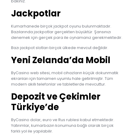
bakınız.
Jackpotlar
Kumarhanede birçok jackpot oyunu bulunmaktadır.
Bazılarında jackpotlar gerçekten büyüktür. Şansınızı
denemek için gerçek para ile oynamanız gerekmektedir.
Bazı jackpot slotları birçok ülkede mevcut değildir.
Yeni Zelanda’da Mobil
ByCasino web sitesi, mobil cihazların küçük dokunmatik
ekranları için tamamen uyumlu hale getirilmiştir. Tüm
modern akıllı telefonlar ve tabletlerde mevcuttur.
Depozit ve Çekimler
Türkiye’de
ByCasino dolar, euro ve Rus rublesi kabul etmektedir.
Yatırımlar, kumarbazın konumuna bağlı olarak birçok
farklı yol ile yapılabilir.