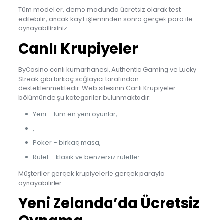
Tüm modeller, demo modunda ücretsiz olarak test
edilebilir, ancak kayıt işleminden sonra gerçek para ile
oynayabilirsiniz.
Canlı Krupiyeler
ByCasino canlı kumarhanesi, Authentic Gaming ve Lucky
Streak gibi birkaç sağlayıcı tarafından
desteklenmektedir. Web sitesinin Canlı Krupiyeler
bölümünde şu kategoriler bulunmaktadır:
Yeni – tüm en yeni oyunlar,
,
Poker – birkaç masa,
Rulet – klasik ve benzersiz ruletler.
Müşteriler gerçek krupiyelerle gerçek parayla
oynayabilirler.
Yeni Zelanda’da Ücretsiz