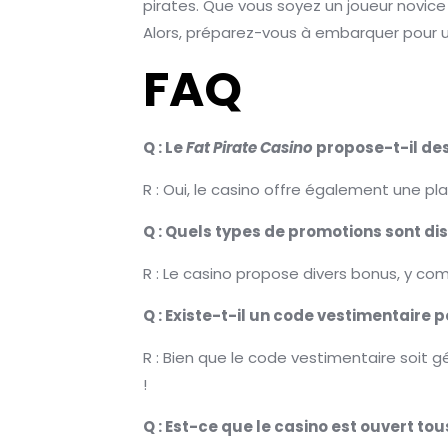
pirates. Que vous soyez un joueur novic
Alors, préparez-vous à embarquer pour une
FAQ
Q : Le
Fat Pirate Casino
propose-t-il des 
R : Oui, le casino offre également une p
Q : Quels types de promotions sont di
R : Le casino propose divers bonus, y c
Q : Existe-t-il un code vestimentaire p
R : Bien que le code vestimentaire soit
!
Q : Est-ce que le casino est ouvert tous