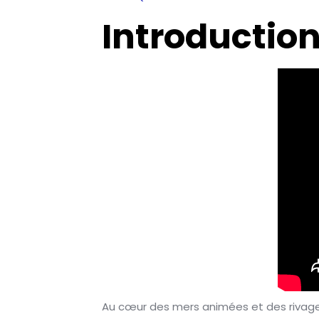
Introductio
Au cœur des mers animées et des rivage