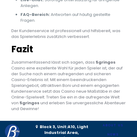
Anliegen.
FAQ-Bereich:
Antworten auf häufig gestellte
Fragen.
Der Kundenservice ist professionell und hilfsbereit, was
das Spielerlebnis zusätzlich verbessert.
Fazit
Zusammenfassend lässt sich sagen, dass
5gringos
Casino eine exzellente Wahl für jeden Spieler ist, der auf
der Suche nach einem aufregenden und sicheren
Casino-Erlebnis ist. Mit einem beeindruckenden
Spielangebot, attraktiven Boni und einem engagierten
Kundenservice setzt das Casino neue Maßstäbe in der
Online-Spielwelt. Treten Sie ein in die aufregende Welt
von
5gringos
und erleben Sie unvergessliche Abenteuer
und Gewinne!
ABOUT US
Block 3, Unit:A10,
Light
Industrial Area,
NEWS