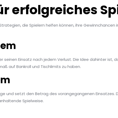
ür erfolgreiches Sp
 Strategien, die Spielern helfen können, ihre Gewinnchancen 
tem
r seinen Einsatz nach jedem Verlust. Die Idee dahinter ist, da
maß auf Bankroll und Tischlimits zu haben.
em
Folge und setzt den Betrag des vorangegangenen Einsatzes. Di
anhaltende Spielweise.