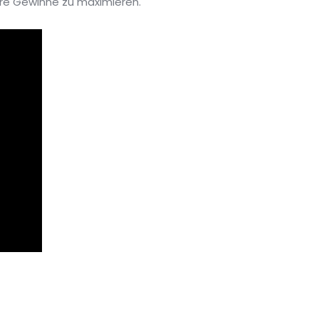
 ihre Gewinne zu maximieren.