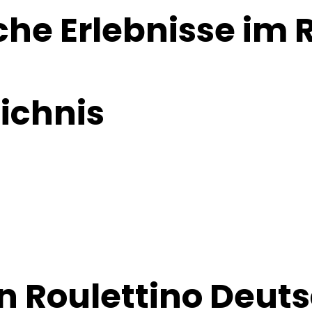
he Erlebnisse im 
ichnis
in Roulettino Deut