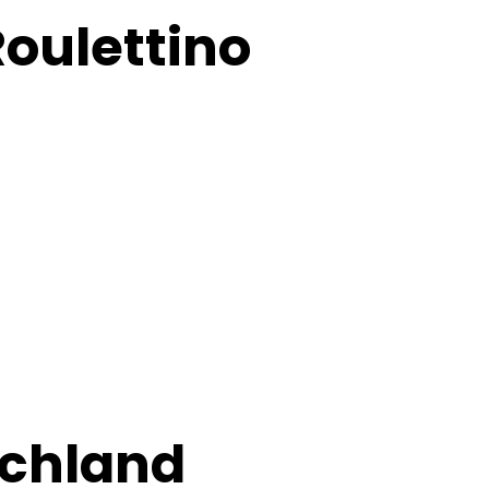
Roulettino
schland