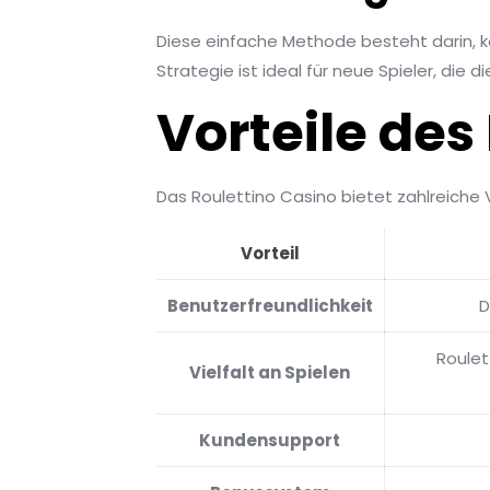
Diese einfache Methode besteht darin, k
Strategie ist ideal für neue Spieler, die 
Vorteile des
Das Roulettino Casino bietet zahlreiche 
Vorteil
Benutzerfreundlichkeit
D
Roulet
Vielfalt an Spielen
Kundensupport