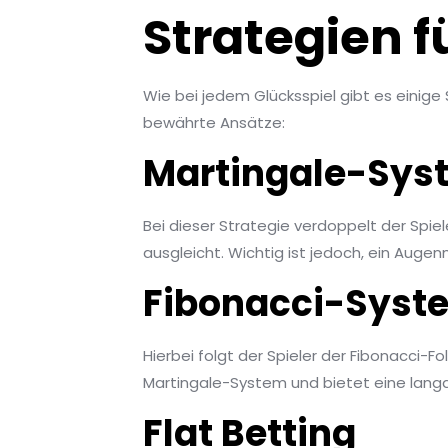
Strategien f
Wie bei jedem Glücksspiel gibt es einige
bewährte Ansätze:
Martingale-Sys
Bei dieser Strategie verdoppelt der Spiele
ausgleicht. Wichtig ist jedoch, ein Augen
Fibonacci-Syst
Hierbei folgt der Spieler der Fibonacci-
Martingale-System und bietet eine lang
Flat Betting