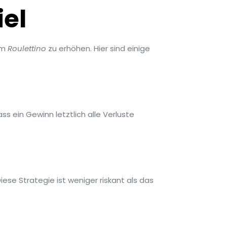
iel
im
Roulettino
zu erhöhen. Hier sind einige
ss ein Gewinn letztlich alle Verluste
ese Strategie ist weniger riskant als das