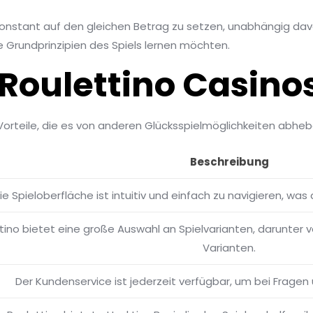
onstant auf den gleichen Betrag zu setzen, unabhängig davo
die Grundprinzipien des Spiels lernen möchten.
 Roulettino Casino
Vorteile, die es von anderen Glücksspielmöglichkeiten abheb
Beschreibung
ie Spieloberfläche ist intuitiv und einfach zu navigieren, was
tino bietet eine große Auswahl an Spielvarianten, darunter
Varianten.
Der Kundenservice ist jederzeit verfügbar, um bei Fragen