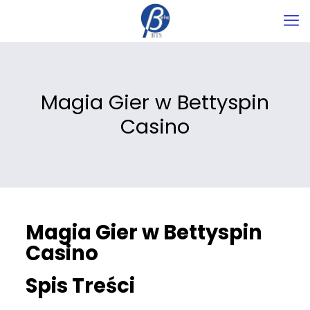
Magia Gier w Bettyspin
Casino
Magia Gier w Bettyspin
Casino
Spis Treści