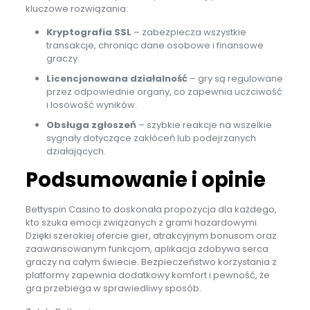
kluczowe rozwiązania:
Kryptografia SSL
– zabezpiecza wszystkie
transakcje, chroniąc dane osobowe i finansowe
graczy.
Licencjonowana działalność
– gry są regulowane
przez odpowiednie organy, co zapewnia uczciwość
i losowość wyników.
Obsługa zgłoszeń
– szybkie reakcje na wszelkie
sygnały dotyczące zakłóceń lub podejrzanych
działających.
Podsumowanie i opinie
Bettyspin Casino to doskonała propozycja dla każdego,
kto szuka emocji związanych z grami hazardowymi.
Dzięki szerokiej ofercie gier, atrakcyjnym bonusom oraz
zaawansowanym funkcjom, aplikacja zdobywa serca
graczy na całym świecie. Bezpieczeństwo korzystania z
platformy zapewnia dodatkowy komfort i pewność, że
gra przebiega w sprawiedliwy sposób.