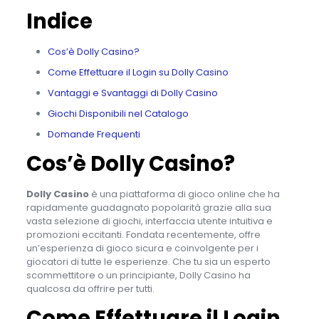
Indice
Cos’è Dolly Casino?
Come Effettuare il Login su Dolly Casino
Vantaggi e Svantaggi di Dolly Casino
Giochi Disponibili nel Catalogo
Domande Frequenti
Cos’è Dolly Casino?
Dolly Casino
è una piattaforma di gioco online che ha
rapidamente guadagnato popolarità grazie alla sua
vasta selezione di giochi, interfaccia utente intuitiva e
promozioni eccitanti. Fondata recentemente, offre
un’esperienza di gioco sicura e coinvolgente per i
giocatori di tutte le esperienze. Che tu sia un esperto
scommettitore o un principiante, Dolly Casino ha
qualcosa da offrire per tutti.
Come Effettuare il Login