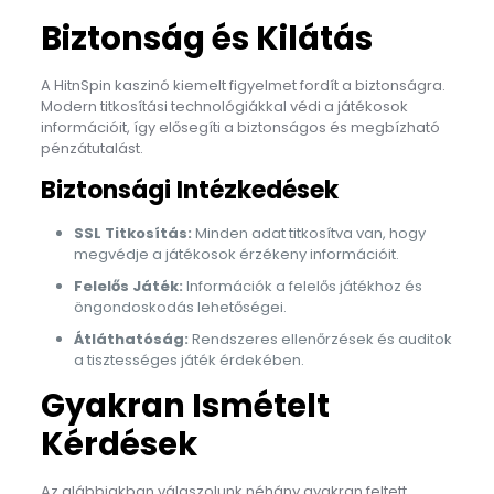
Biztonság és Kilátás
A HitnSpin kaszinó kiemelt figyelmet fordít a biztonságra.
Modern titkosítási technológiákkal védi a játékosok
információit, így elősegíti a biztonságos és megbízható
pénzátutalást.
Biztonsági Intézkedések
SSL Titkosítás:
Minden adat titkosítva van, hogy
megvédje a játékosok érzékeny információit.
Felelős Játék:
Információk a felelős játékhoz és
öngondoskodás lehetőségei.
Átláthatóság:
Rendszeres ellenőrzések és auditok
a tisztességes játék érdekében.
Gyakran Ismételt
Kérdések
Az alábbiakban válaszolunk néhány gyakran feltett