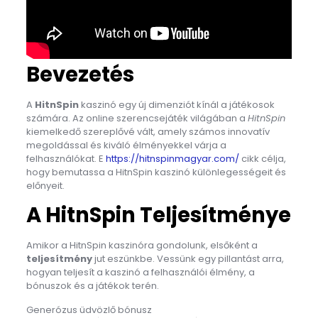
Bevezetés
A
HitnSpin
kaszinó egy új dimenziót kínál a játékosok
számára. Az online szerencsejáték világában a
HitnSpin
kiemelkedő szereplővé vált, amely számos innovatív
megoldással és kiváló élményekkel várja a
felhasználókat. E
https://hitnspinmagyar.com/
cikk célja,
hogy bemutassa a HitnSpin kaszinó különlegességeit és
előnyeit.
A HitnSpin Teljesítménye
Amikor a HitnSpin kaszinóra gondolunk, elsőként a
teljesítmény
jut eszünkbe. Vessünk egy pillantást arra,
hogyan teljesít a kaszinó a felhasználói élmény, a
bónuszok és a játékok terén.
Generózus üdvözlő bónusz