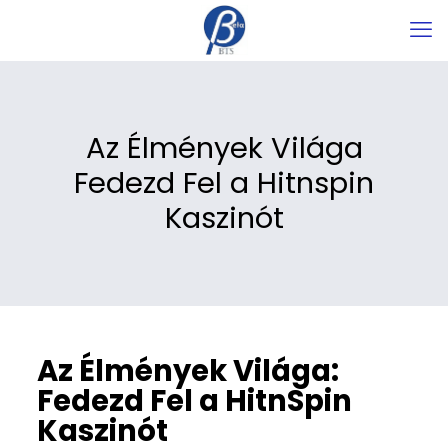
Az Élmények Világa
Fedezd Fel a Hitnspin
Kaszinót
Az Élmények Világa:
Fedezd Fel a HitnSpin
Kaszinót