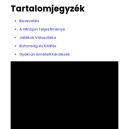
Tartalomjegyzék
Bevezetés
A HitnSpin Teljesítménye
Játékok Választéka
Biztonság és Kilátás
Gyakran Ismételt Kérdések