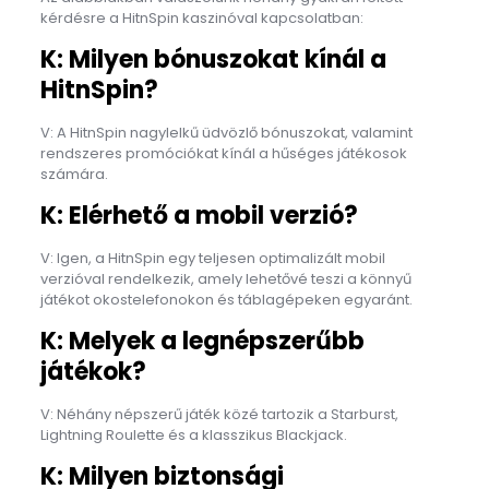
kérdésre a HitnSpin kaszinóval kapcsolatban:
K: Milyen bónuszokat kínál a
HitnSpin?
V: A HitnSpin nagylelkű üdvözlő bónuszokat, valamint
rendszeres promóciókat kínál a hűséges játékosok
számára.
K: Elérhető a mobil verzió?
V: Igen, a HitnSpin egy teljesen optimalizált mobil
verzióval rendelkezik, amely lehetővé teszi a könnyű
játékot okostelefonokon és táblagépeken egyaránt.
K: Melyek a legnépszerűbb
játékok?
V: Néhány népszerű játék közé tartozik a Starburst,
Lightning Roulette és a klasszikus Blackjack.
K: Milyen biztonsági