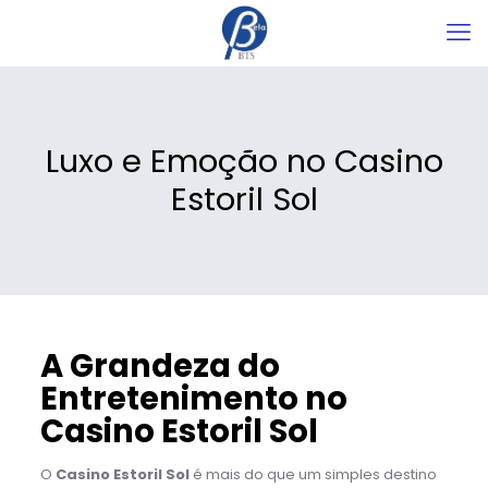
Luxo e Emoção no Casino
Estoril Sol
A Grandeza do
Entretenimento no
Casino Estoril Sol
O
Casino Estoril Sol
é mais do que um simples destino