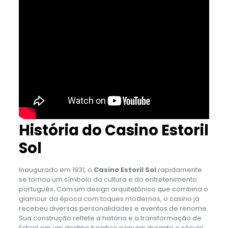
História do Casino Estoril
Sol
Inaugurado em 1931, o
Casino Estoril Sol
rapidamente
se tornou um símbolo da cultura e do entretenimento
português. Com um design arquitetônico que combina o
glamour da época com toques modernos, o casino já
recebeu diversas personalidades e eventos de renome.
Sua construção reflete a história e a transformação de
Estoril em um destino turístico popular durante o século