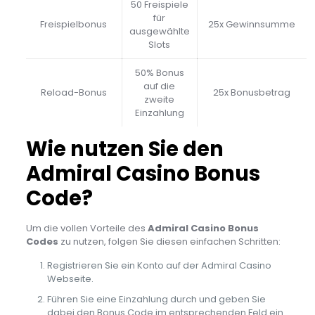
50 Freispiele
für
Freispielbonus
25x Gewinnsumme
ausgewählte
Slots
50% Bonus
auf die
Reload-Bonus
25x Bonusbetrag
zweite
Einzahlung
Wie nutzen Sie den
Admiral Casino Bonus
Code?
Um die vollen Vorteile des
Admiral Casino Bonus
Codes
zu nutzen, folgen Sie diesen einfachen Schritten:
Registrieren Sie ein Konto auf der Admiral Casino
Webseite.
Führen Sie eine Einzahlung durch und geben Sie
dabei den Bonus Code im entsprechenden Feld ein.