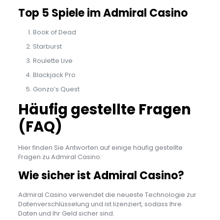
Top 5 Spiele im Admiral Casino
Book of Dead
Starburst
Roulette Live
Blackjack Pro
Gonzo’s Quest
Häufig gestellte Fragen
(FAQ)
Hier finden Sie Antworten auf einige häufig gestellte
Fragen zu Admiral Casino:
Wie sicher ist Admiral Casino?
Admiral Casino verwendet die neueste Technologie zur
Datenverschlüsselung und ist lizenziert, sodass Ihre
Daten und Ihr Geld sicher sind.