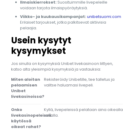
Ilmaiskierrokset:
Suosituimmille livepeleille
voidaan tarjota ilmaispyöräytyksiä.
Viikko- ja kuukausikampanjat:
unibetsuomi.com
Erilaiset tarjoukset, jotka palkitsevat aktiivisia
pelaajia.
Usein kysytyt
kysymykset
Jos sinulla on kysymyksiä Unibet livekasinoon liittyen,
katso alta yleisimpiä kysymyksiä ja vastauksia:
Miten aloitan
Rekisteröidy Unibetille, tee talletus ja
pelaamisen
valitse haluamasi livepeli.
Unibet
livekasinoissa?
Onko
Kyllä, livepeleissä pelataan aina oikealla
livekasinopeleissä
rahalla.
käytössä
oikeat rahat?