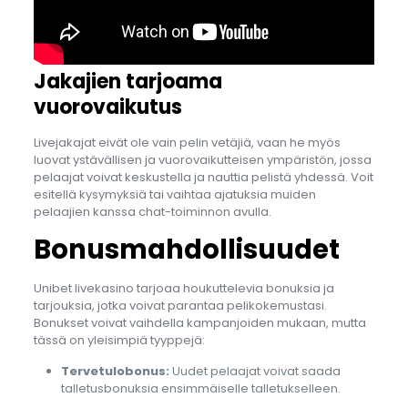
Jakajien tarjoama
vuorovaikutus
Livejakajat eivät ole vain pelin vetäjiä, vaan he myös
luovat ystävällisen ja vuorovaikutteisen ympäristön, jossa
pelaajat voivat keskustella ja nauttia pelistä yhdessä. Voit
esitellä kysymyksiä tai vaihtaa ajatuksia muiden
pelaajien kanssa chat-toiminnon avulla.
Bonusmahdollisuudet
Unibet livekasino tarjoaa houkuttelevia bonuksia ja
tarjouksia, jotka voivat parantaa pelikokemustasi.
Bonukset voivat vaihdella kampanjoiden mukaan, mutta
tässä on yleisimpiä tyyppejä:
Tervetulobonus:
Uudet pelaajat voivat saada
talletusbonuksia ensimmäiselle talletukselleen.