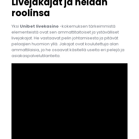
Livejakajat ja heidän
roolinsa
Yksi
Unibet livekasino
-kokemuksen tärkeimmistä
elementeistä ovat sen ammattitaitoiset ja ystävälliset
livejakajat. He vastaavat pelin johtamisesta ja pitävät
pelaajien huomion yllä. Jakajat ovat koulutettuja alan
ammattilaisia, ja he osaavat käsitellä useita eri pelejä ja
asiakaspalvelutilanteita.