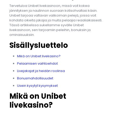
Tervetuloa Unibet livekasinoon, missä voit kokea
jännityksen ja nautinnon suoraan kotisohvaltasi käsin.
Unibet tarjoaa valtavan valikoiman pelejä, joissa voit
kohdata oikeita jakajia ja muita pelaajia reaaliaikaisesti.
Tässä artikkelissa sukellamme syvälle Unibet
livekasinoon, sen tarjoamiin peleihin, bonuksiin ja
ominaisuuksiin.
Sisällysluettelo
Mikä on Unibet livekasino?
Pelaamisen vaihtoehdot
Livejakajat ja heidän roolinsa
Bonusmahdollisuudet
Usein kysytyt kysymykset
Mikä on Unibet
livekasino?