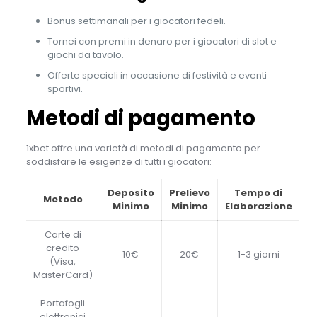
Bonus settimanali per i giocatori fedeli.
Tornei con premi in denaro per i giocatori di slot e
giochi da tavolo.
Offerte speciali in occasione di festività e eventi
sportivi.
Metodi di pagamento
1xbet offre una varietà di metodi di pagamento per
soddisfare le esigenze di tutti i giocatori:
Deposito
Prelievo
Tempo di
Metodo
Minimo
Minimo
Elaborazione
Carte di
credito
10€
20€
1-3 giorni
(Visa,
MasterCard)
Portafogli
elettronici