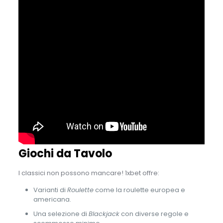
Giochi da Tavolo
I classici non possono mancare! 1xbet offre:
Varianti di
Roulette
come la roulette europea e
americana.
Una selezione di
Blackjack
con diverse regole e