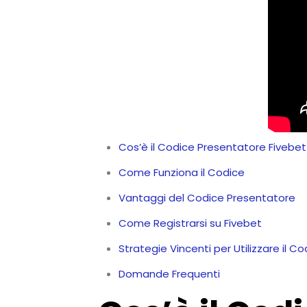
Cos’è il Codice Presentatore Fivebet
Come Funziona il Codice
Vantaggi del Codice Presentatore
Come Registrarsi su Fivebet
Strategie Vincenti per Utilizzare il Co
Domande Frequenti