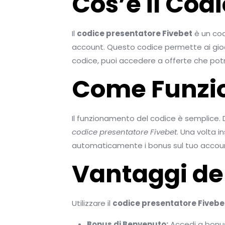
Cos’è il Cod
Il
codice presentatore Fivebet
è un codi
account. Questo codice permette ai gioca
codice, puoi accedere a offerte che potr
Come Funzio
Il funzionamento del codice è semplice. Du
codice presentatore Fivebet
. Una volta i
automaticamente i bonus sul tuo account.
Vantaggi de
Utilizzare il
codice presentatore Fivebe
Bonus di Benvenuto:
Accedi a bonus 