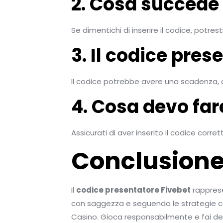
2. Cosa succede 
Se dimentichi di inserire il codice, potres
3. Il codice pre
Il codice potrebbe avere una scadenza, q
4. Cosa devo far
Assicurati di aver inserito il codice corre
Conclusion
Il
codice presentatore Fivebet
rapprese
con saggezza e seguendo le strategie consi
Casino. Gioca responsabilmente e fai de