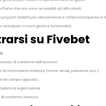
offerte che non sono accessibili ad altri utenti.
uoi punti fedeltà più velocemente e ottieni ricompense in 
 anticipato a nuovi giochi e funzionalità.
arsi su Fivebet
no
.
processo di creazione dell’account.
n le informazioni richieste (nome, email, password, ecc.).
t
nel campo apposito.
mpleta la registrazione.
l di conferma ricevuta.