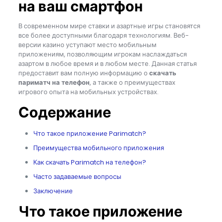
на ваш смартфон
В современном мире ставки и азартные игры становятся
все более доступными благодаря технологиям. Веб-
версии казино уступают место мобильным
приложениям, позволяющим игрокам наслаждаться
азартом в любое время и в любом месте. Данная статья
предоставит вам полную информацию о
скачать
париматч на телефон
, а также о преимуществах
игрового опыта на мобильных устройствах.
Содержание
Что такое приложение Parimatch?
Преимущества мобильного приложения
Как скачать Parimatch на телефон?
Часто задаваемые вопросы
Заключение
Что такое приложение