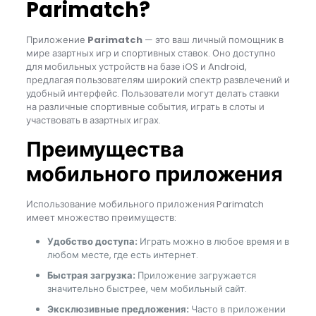
Parimatch?
Приложение
Parimatch
— это ваш личный помощник в
мире азартных игр и спортивных ставок. Оно доступно
для мобильных устройств на базе iOS и Android,
предлагая пользователям широкий спектр развлечений и
удобный интерфейс. Пользователи могут делать ставки
на различные спортивные события, играть в слоты и
участвовать в азартных играх.
Преимущества
мобильного приложения
Использование мобильного приложения Parimatch
имеет множество преимуществ:
Удобство доступа:
Играть можно в любое время и в
любом месте, где есть интернет.
Быстрая загрузка:
Приложение загружается
значительно быстрее, чем мобильный сайт.
Эксклюзивные предложения:
Часто в приложении