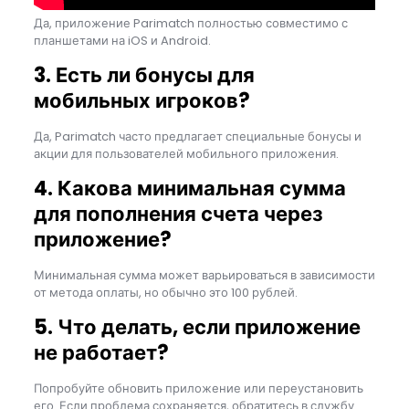
Да, приложение Parimatch полностью совместимо с
планшетами на iOS и Android.
3. Есть ли бонусы для
мобильных игроков?
Да, Parimatch часто предлагает специальные бонусы и
акции для пользователей мобильного приложения.
4. Какова минимальная сумма
для пополнения счета через
приложение?
Минимальная сумма может варьироваться в зависимости
от метода оплаты, но обычно это 100 рублей.
5. Что делать, если приложение
не работает?
Попробуйте обновить приложение или переустановить
его. Если проблема сохраняется, обратитесь в службу