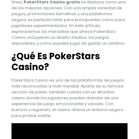
línea,
PokerStars Casino gratis
se destaca como una
de las mejores opciones. Con una amplia variedad de
juegos, promociones llamativas y una plataforma
segura, es perfecto tanto para principiantes como para
jugadores experimentados. En este artículo,
exploraremos las maravillas que ofrece PokerStars
Casino, incluyendo su diseño intuitivo, los juegos
disponibles, y cómo puedes jugar sin gastar un centavo.
¿Qué Es PokerStars
Casino?
PokerStars Casino es una de las plataformas de juegos
más reconocidas a nivel mundial. Aparte de su famosa
sección de póker, también cuenta con un atractivo
casino donde los jugadores pueden disfrutar de una
experiencia de juego emocionante y variada. Con
licencia y regulado, el casino ofrece un entorno seguro
para probar suerte.