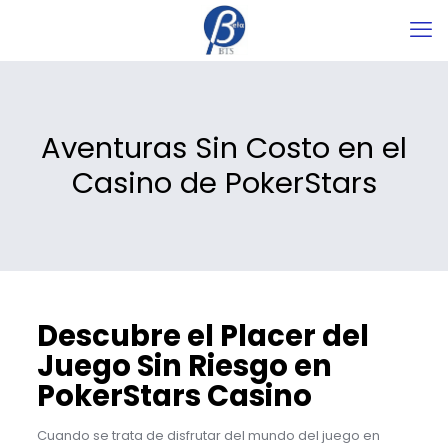
Aventuras Sin Costo en el
Casino de PokerStars
Descubre el Placer del
Juego Sin Riesgo en
PokerStars Casino
Cuando se trata de disfrutar del mundo del juego en