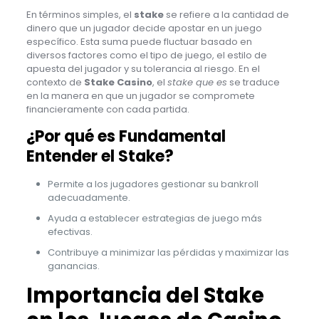
En términos simples, el
stake
se refiere a la cantidad de
dinero que un jugador decide apostar en un juego
específico. Esta suma puede fluctuar basado en
diversos factores como el tipo de juego, el estilo de
apuesta del jugador y su tolerancia al riesgo. En el
contexto de
Stake Casino
, el
stake que es
se traduce
en la manera en que un jugador se compromete
financieramente con cada partida.
¿Por qué es Fundamental
Entender el Stake?
Permite a los jugadores gestionar su bankroll
adecuadamente.
Ayuda a establecer estrategias de juego más
efectivas.
Contribuye a minimizar las pérdidas y maximizar las
ganancias.
Importancia del Stake