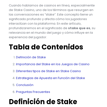
Cuando hablamos de casinos en línea, especialmente
de Stake Casino, uno de los términos que resurgen en
las conversaciones es “stake”. Este concepto tiene un
significado profundo y afecta cómo los jugadores
interactúan con la plataforma. En este artículo,
profundizaremos en el significado de
stake que es
, su
relevancia en el mundo del juego y cómo influye en la
experiencia del jugador.
Tabla de Contenidos
Definición de Stake
Importancia del Stake en los Juegos de Casino
Diferentes tipos de Stake en Stake Casino
Estrategias de Apuesta en Función del Stake
Conclusión
Preguntas Frecuentes
Definición de Stake