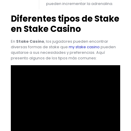
pueden incrementar la adrenalina.
Diferentes tipos de Stake
en Stake Casino
En
Stake Casino
, los jugadores pueden encontrar
diversas formas de stake que
my stake casino
pueden
ajustarse a sus necesidades y preferencias. Aquí
presento algunos de los tipos más comunes: