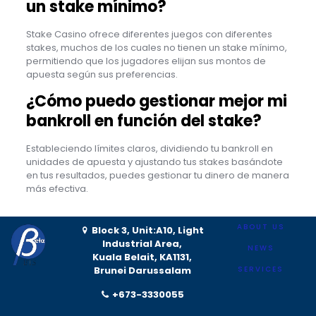
un stake mínimo?
Stake Casino ofrece diferentes juegos con diferentes
stakes, muchos de los cuales no tienen un stake mínimo,
permitiendo que los jugadores elijan sus montos de
apuesta según sus preferencias.
¿Cómo puedo gestionar mejor mi
bankroll en función del stake?
Estableciendo límites claros, dividiendo tu bankroll en
unidades de apuesta y ajustando tus stakes basándote
en tus resultados, puedes gestionar tu dinero de manera
más efectiva.
ABOUT US
Block 3, Unit:A10,
Light
Industrial Area,
NEWS
Kuala Belait, KA1131,
Brunei Darussalam
SERVICES
+673-3330055