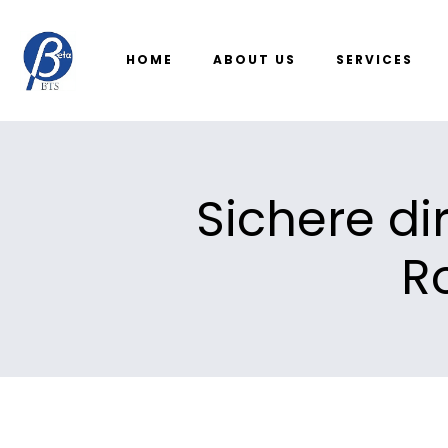
HOME
ABOUT US
SERVICES
Sichere di
R