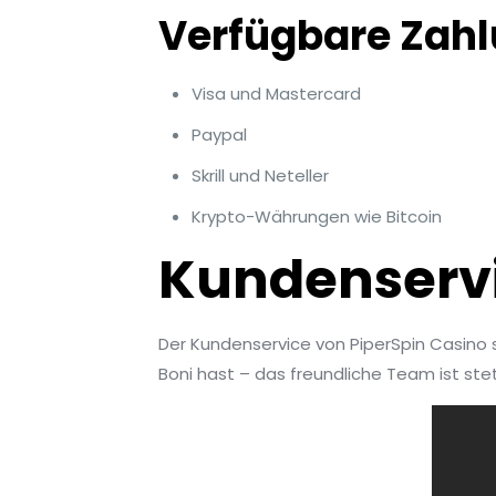
Verfügbare Zah
Visa und Mastercard
Paypal
Skrill und Neteller
Krypto-Währungen wie Bitcoin
Kundenserv
Der Kundenservice von PiperSpin Casino st
Boni hast – das freundliche Team ist stets