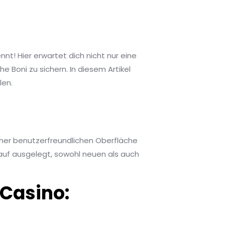
nnt! Hier erwartet dich nicht nur eine
e Boni zu sichern. In diesem Artikel
len.
 einer benutzerfreundlichen Oberfläche
rauf ausgelegt, sowohl neuen als auch
 Casino: