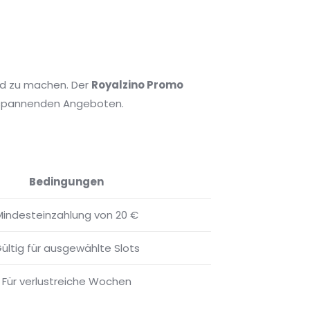
eld zu machen. Der
Royalzino Promo
n spannenden Angeboten.
Bedingungen
Mindesteinzahlung von 20 €
ültig für ausgewählte Slots
Für verlustreiche Wochen