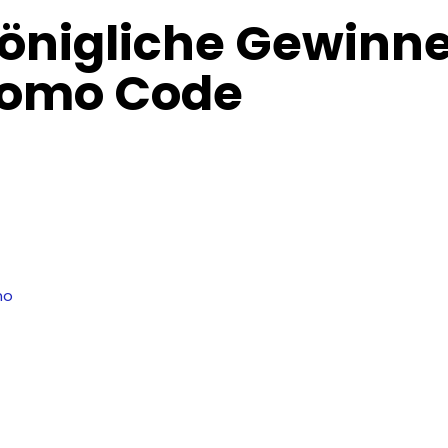
 königliche Gewinn
romo Code
no