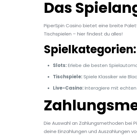
Das Spielan
PiperSpin Casino bietet eine breite Pale
Tischspielen – hier findest du alles!
Spielkategorien:
Slots:
Erlebe die besten Spielautom
Tischspiele:
Spiele Klassiker wie Bla
Live-Casino:
Interagiere mit echten 
Zahlungsm
Die Auswahl an Zahlungsmethoden bei Pi
deine Einzahlungen und Auszahlungen v