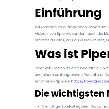
Einführung
Willkommen im aufregenden Universum 
Vielzahl von Spielen, sondern auch die M
erfährst du alles, was du wissen musst, 
Was ist Pipe
PiperSpin Casino ist eine innovative Onli
und einem umfangreichen Portfolio an Spi
erfahrenen Spielern
https://royalzinocas
Die wichtigsten
Vielfältige Spielkategorien: Slots, Tis