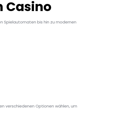
n Casino
chen Spielautomaten bis hin zu modernen
chen verschiedenen Optionen wählen, um