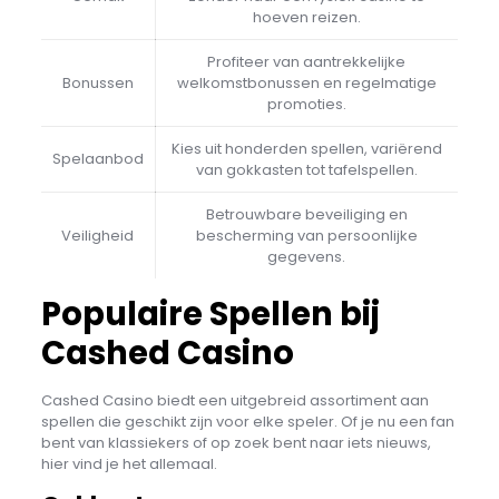
hoeven reizen.
Profiteer van aantrekkelijke
Bonussen
welkomstbonussen en regelmatige
promoties.
Kies uit honderden spellen, variërend
Spelaanbod
van gokkasten tot tafelspellen.
Betrouwbare beveiliging en
Veiligheid
bescherming van persoonlijke
gegevens.
Populaire Spellen bij
Cashed Casino
Cashed Casino biedt een uitgebreid assortiment aan
spellen die geschikt zijn voor elke speler. Of je nu een fan
bent van klassiekers of op zoek bent naar iets nieuws,
hier vind je het allemaal.