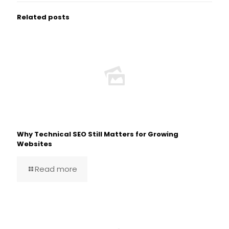
Related posts
Why Technical SEO Still Matters for Growing
Websites
Read more