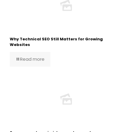
Why Technical SEO Still Matters for Growing
Websites
Read more