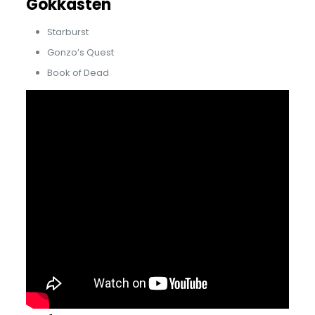
Gokkasten
Starburst
Gonzo’s Quest
Book of Dead