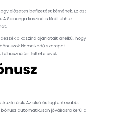
hogy előzetes befizetést kérnének. Ez azt
. A Spinanga kaszinó is kínál ehhez
mot.
dezzék a kaszinó ajánlatait anélkül, hogy
li bónuszok kiemelkedő szerepet
elhasználási feltételeivel.
bónusz
tkozik rájuk. Az első és legfontosabb,
a bónusz automatikusan jóváírásra kerül a