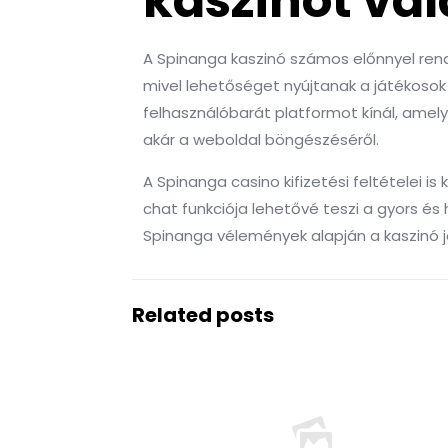
kaszinót vál
A Spinanga kaszinó számos előnnyel rend
mivel lehetőséget nyújtanak a játékosok 
felhasználóbarát platformot kínál, amely
akár a weboldal böngészéséről.
A Spinanga casino kifizetési feltételei 
chat funkciója lehetővé teszi a gyors és
Spinanga vélemények alapján a kaszinó jó
Related posts