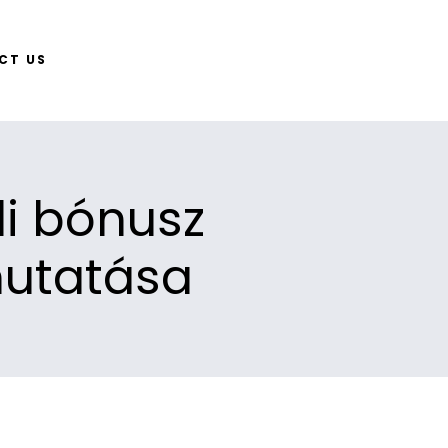
CT US
li bónusz
mutatása