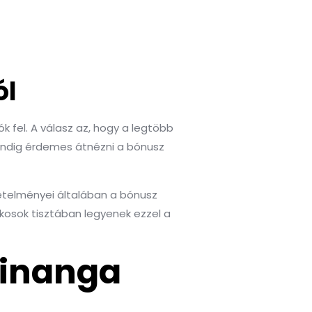
ól
k fel. A válasz az, hogy a legtöbb
indig érdemes átnézni a bónusz
etelményei általában a bónusz
ékosok tisztában legyenek ezzel a
pinanga