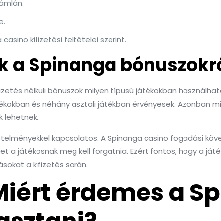
zámlán.
e.
asino kifizetési feltételei szerint.
k a Spinanga bónuszokr
izetés nélküli bónuszok milyen típusú játékokban használható
tékokban és néhány asztali játékban érvényesek. Azonban m
k lehetnek.
vetelményekkel kapcsolatos. A Spinanga casino fogadási köv
t a játékosnak meg kell forgatnia. Ezért fontos, hogy a ját
sokat a kifizetés során.
Miért érdemes a S