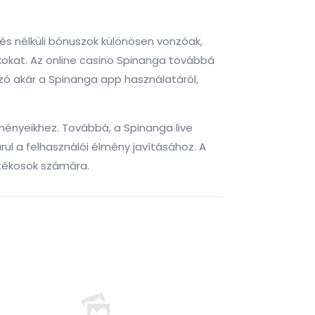
és nélküli bónuszok különösen vonzóak,
ékokat. Az online casino Spinanga továbbá
szó akár a Spinanga app használatáról,
eményeikhez. Továbbá, a Spinanga live
ul a felhasználói élmény javításához. A
játékosok számára.