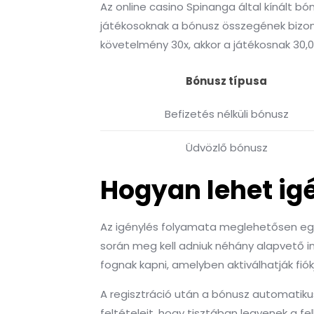
Az online casino Spinanga által kínált b
játékosoknak a bónusz összegének bizonyos
követelmény 30x, akkor a játékosnak 30,0
Bónusz típusa
Befizetés nélküli bónusz
Üdvözlő bónusz
Hogyan lehet ig
Az igénylés folyamata meglehetősen egysze
során meg kell adniuk néhány alapvető i
fognak kapni, amelyben aktiválhatják fiók
A regisztráció után a bónusz automatikus
feltételeit, hogy tisztában legyenek a f