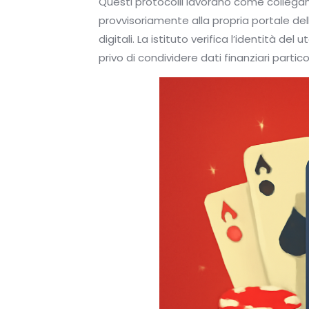
Questi protocolli lavorano come collegam
provvisoriamente alla propria portale de
digitali. La istituto verifica l’identità de
privo di condividere dati finanziari part