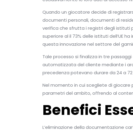
Quando un giocatore decide di registrarsi
documenti personali, documenti di resid
verifica che sfrutta i registri degli istit
superiore al il 73% delle istituti dell’UE
questa innovazione nel settore del gamin
Tale processo si finalizza in tre passaggi 
automatizzata del cliente mediante i arch
precedenza potevano durare da 24 a 72 o
Nel momento in cui scegliete di giocare
parametri del ambito, offrendo al contem
Benefici Esse
L’eliminazione della documentazione carta