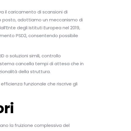
a il caricamento di scansioni di
suo posto, adottiamo un meccanismo di
l’Ente degli Istituti Europea nel 2019,
egolamento PSD2, consentendo possibile
 o soluzioni simili, controllo
sistema cancella tempi di attesa che in
nalità della struttura.
fficienza funzionale che riscrive gli
ori
rano la fruizione complessiva del