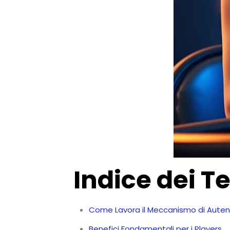
Indice dei T
Come Lavora il Meccanismo di Auten
Benefici Fondamentali per i Players