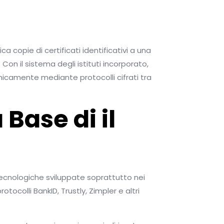
copie di certificati identificativi a una
n il sistema degli istituti incorporato,
 unicamente mediante protocolli cifrati tra
 Base di il
ecnologiche sviluppate soprattutto nei
rotocolli BankID, Trustly, Zimpler e altri