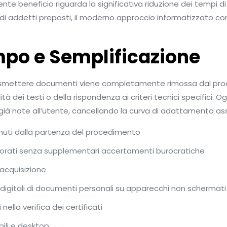
e beneficio riguarda la significativa riduzione dei tempi di 
i addetti preposti, il moderno approccio informatizzato con
po e Semplificazione
trasmettere documenti viene completamente rimossa dal proc
tà dei testi o della rispondenza ai criteri tecnici specifici. O
ili già note all’utente, cancellando la curva di adattamento a
inuti dalla partenza del procedimento
borati senza supplementari accertamenti burocratiche
 acquisizione
i digitali di documenti personali su apparecchi non schermati
nella verifica dei certificati
ili e desktop