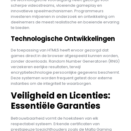
scherpe videostreams, vloeiende gameplay en
innovatieve speelmechanismen. Programmeurs
investeren miljoenen in onderzoek en ontwikkeling om
deelnemers de meest realistische en boeiende ervaring
te bieden.
Technologische Ontwikkelingen
De toepassing van HTML5 heeft ervoor gezorgd dat
games direct in de browser afgespeeld kunnen worden,
zonder downloads. Random Number Generatoren (RNG)
verzekeren eerlijke resultaten, terwijl
encryptietechnologie persoonlijke gegevens beschermt.
Deze systemen worden frequent getest door externe
instanties om de integriteit te waarborgen.
Veiligheid en Licenties:
Essentiële Garanties
Betrouwbaarheid vormt de hoeksteen van elk
respectabel systeem. Erkende certificaten van
prestigieuze toezichthouders zoals de Malta Gaming