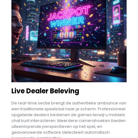
Live Dealer Beleving
De real-time sectie brengt de authentieke ambiance van
een traditionele speelzaal naar je scherm. Professioneel
opgeleide dealers bedienen de games terwijl u middels
chat kunt interacteren. Meerdere camerahoeken bieden
uiteenlopende perspectieven op het spel, en
geavanceerde software detecteert automatisch