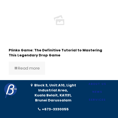
Plinko Game: The Definitive Tutorial to Mastering
This Legendary Drop Game
Read more
ABOUT US
Block 3, Unit:A10,
Light
Industrial Area,
NEWS
Kuala Belait, KA1131,
Brunei Darussalam
SERVICES
+673-3330055