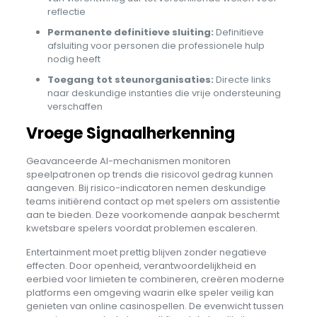
reflectie
Permanente definitieve sluiting:
Definitieve
afsluiting voor personen die professionele hulp
nodig heeft
Toegang tot steunorganisaties:
Directe links
naar deskundige instanties die vrije ondersteuning
verschaffen
Vroege Signaalherkenning
Geavanceerde AI-mechanismen monitoren
speelpatronen op trends die risicovol gedrag kunnen
aangeven. Bij risico-indicatoren nemen deskundige
teams initiërend contact op met spelers om assistentie
aan te bieden. Deze voorkomende aanpak beschermt
kwetsbare spelers voordat problemen escaleren.
Entertainment moet prettig blijven zonder negatieve
effecten. Door openheid, verantwoordelijkheid en
eerbied voor limieten te combineren, creëren moderne
platforms een omgeving waarin elke speler veilig kan
genieten van online casinospellen. De evenwicht tussen