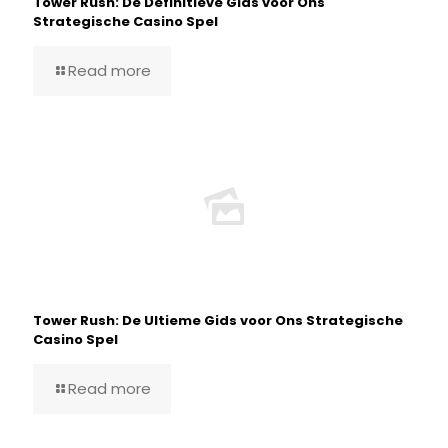
Tower Rush: De Definitieve Gids voor Ons
Strategische Casino Spel
Read more
Tower Rush: De Ultieme Gids voor Ons Strategische
Casino Spel
Read more