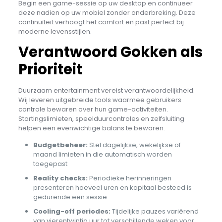
Begin een game-sessie op uw desktop en continueer
deze nadien op uw mobiel zonder onderbreking. Deze
continuïteit verhoogt het comfort en past perfect bij
moderne levensstijlen.
Verantwoord Gokken als
Prioriteit
Duurzaam entertainment vereist verantwoordelijkheid.
Wij leveren uitgebreide tools waarmee gebruikers
controle bewaren over hun game-activiteiten.
Stortingslimieten, speelduurcontroles en zelfsluiting
helpen een evenwichtige balans te bewaren.
Budgetbeheer:
Stel dagelijkse, wekelijkse of
maand limieten in die automatisch worden
toegepast
Reality checks:
Periodieke herinneringen
presenteren hoeveel uren en kapitaal besteed is
gedurende een sessie
Cooling-off periodes:
Tijdelijke pauzes variërend
van vierentwintig uur tot verschillende weken voor