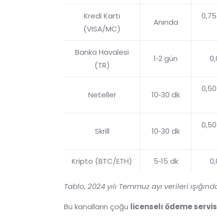
Kredi Kartı
0,75
Anında
(VISA/MC)
Banka Havalesi
1‑2 gün
0
(TR)
0,50
Neteller
10‑30 dk
0,50
Skrill
10‑30 dk
Kripto (BTC/ETH)
5‑15 dk
0
Tablo, 2024 yılı Temmuz ayı verileri ışığınd
Bu kanalların çoğu
licenselı ödeme servis