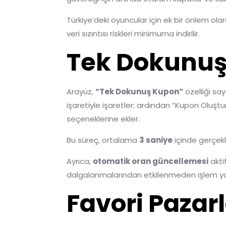
Türkiye’deki oyuncular için ek bir önlem ola
veri sızıntısı riskleri minimuma indirilir.
Tek Dokunuş
Arayüz,
“Tek Dokunuş Kupon”
özelliği sa
işaretiyle işaretler; ardından “Kupon Oluş
seçeneklerine ekler.
Bu süreç, ortalama
3 saniye
içinde gerçekl
Ayrıca,
otomatik oran güncellemesi
akti
dalgalanmalarından etkilenmeden işlem yap
Favori Pazarl