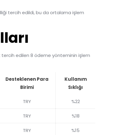
iği tercih edildi, bu da ortalama işlem
ları
ok tercih edilen 8 ödeme yönteminin işlem
Desteklenen Para
Kullanım
Birimi
Sıklığı
TRY
%22
TRY
%18
TRY
%15