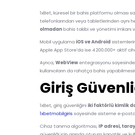
1xBet, küresel bir bahis platformu olması 
telefonlarından veya tabletlerinden aynı hesa
olmadan
bahis takibi ve yönetimi imkanı ve
Mobil uygulama
iOS ve Android
sistemlerin
Apple App Store’da ise 4 200.000+ aktif ciha
Ayrıca,
WebView
entegrasyonu sayesinde, kul
kullanıcıların da rahatça bahis yapabilmesin
Giriş Güvenl
1xBet, giriş güvenliğini
iki faktörlü kimlik
1xbetmobilgiris
sayesinde sisteme e‑posta v
Cihaz tanıma algoritması,
IP adresi, taray
güvenliği için anında oturum kapatılır ve kull