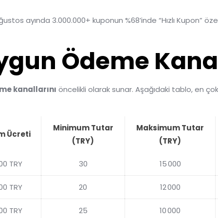
ğustos ayında 3.000.000+ kuponun %68’inde “Hızlı Kupon” özell
Uygun Ödeme Kanal
me kanallarını
öncelikli olarak sunar. Aşağıdaki tablo, en ç
Minimum Tutar
Maksimum Tutar
m Ücreti
(TRY)
(TRY)
,00 TRY
30
15 000
,00 TRY
20
12 000
,00 TRY
25
10 000