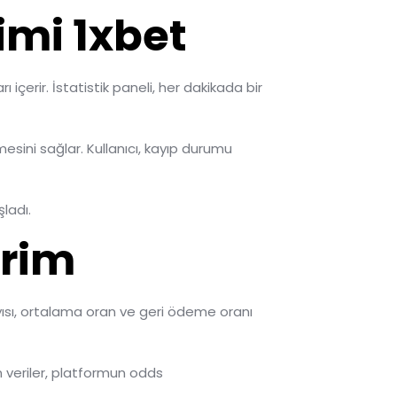
imi 1xbet
rı içerir. İstatistik paneli, her dakikada bir
esini sağlar. Kullanıcı, kayıp durumu
ladı.
irim
yısı, ortalama oran ve geri ödeme oranı
 veriler, platformun odds