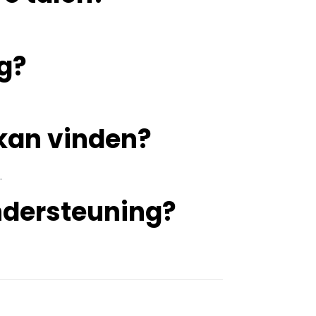
g?
 kan vinden?
.
ondersteuning?