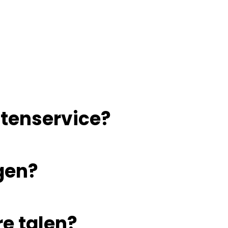
tenservice?
gen?
re talen?