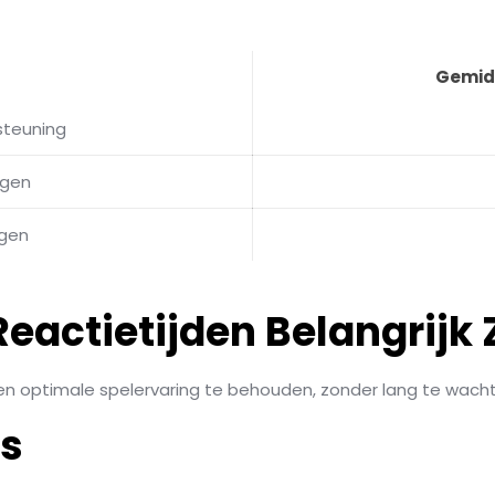
Gemidd
steuning
agen
agen
actietijden Belangrijk Z
een optimale spelervaring te behouden, zonder lang te wac
ts