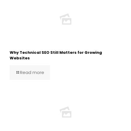
Why Technical SEO Still Matters for Growing
Websites
Read more