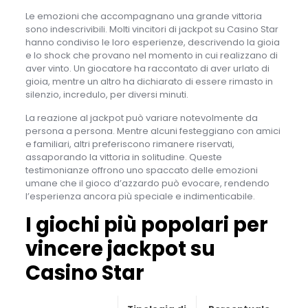
Le emozioni che accompagnano una grande vittoria
sono indescrivibili. Molti vincitori di jackpot su Casino Star
hanno condiviso le loro esperienze, descrivendo la gioia
e lo shock che provano nel momento in cui realizzano di
aver vinto. Un giocatore ha raccontato di aver urlato di
gioia, mentre un altro ha dichiarato di essere rimasto in
silenzio, incredulo, per diversi minuti.
La reazione al jackpot può variare notevolmente da
persona a persona. Mentre alcuni festeggiano con amici
e familiari, altri preferiscono rimanere riservati,
assaporando la vittoria in solitudine. Queste
testimonianze offrono uno spaccato delle emozioni
umane che il gioco d’azzardo può evocare, rendendo
l’esperienza ancora più speciale e indimenticabile.
I giochi più popolari per
vincere jackpot su
Casino Star