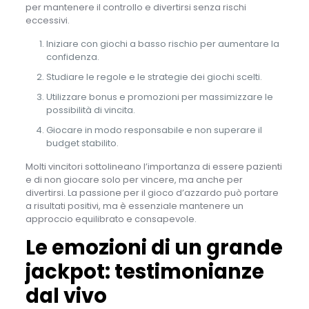
per mantenere il controllo e divertirsi senza rischi
eccessivi.
Iniziare con giochi a basso rischio per aumentare la
confidenza.
Studiare le regole e le strategie dei giochi scelti.
Utilizzare bonus e promozioni per massimizzare le
possibilità di vincita.
Giocare in modo responsabile e non superare il
budget stabilito.
Molti vincitori sottolineano l’importanza di essere pazienti
e di non giocare solo per vincere, ma anche per
divertirsi. La passione per il gioco d’azzardo può portare
a risultati positivi, ma è essenziale mantenere un
approccio equilibrato e consapevole.
Le emozioni di un grande
jackpot: testimonianze
dal vivo