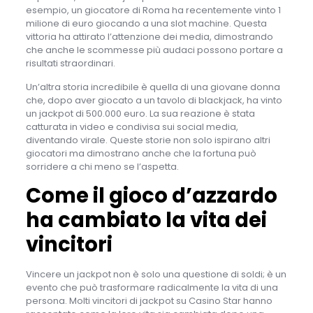
esempio, un giocatore di Roma ha recentemente vinto 1
milione di euro giocando a una slot machine. Questa
vittoria ha attirato l’attenzione dei media, dimostrando
che anche le scommesse più audaci possono portare a
risultati straordinari.
Un’altra storia incredibile è quella di una giovane donna
che, dopo aver giocato a un tavolo di blackjack, ha vinto
un jackpot di 500.000 euro. La sua reazione è stata
catturata in video e condivisa sui social media,
diventando virale. Queste storie non solo ispirano altri
giocatori ma dimostrano anche che la fortuna può
sorridere a chi meno se l’aspetta.
Come il gioco d’azzardo
ha cambiato la vita dei
vincitori
Vincere un jackpot non è solo una questione di soldi; è un
evento che può trasformare radicalmente la vita di una
persona. Molti vincitori di jackpot su Casino Star hanno