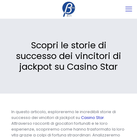
Scopri le storie di
successo dei vincitori di
jackpot su Casino Star
In questo articolo, esploreremo le incredibili storie di
successo dei vincitori di jackpot su
Casino Star
.
Attraverso racconti di giocatori fortunati e le loro
esperienze, scopriremo come hanno trasformato la loro
vita grazie a colpi di fortuna straordinari. Analizzeremo