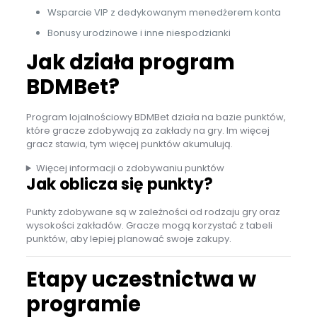
Wsparcie VIP z dedykowanym menedżerem konta
Bonusy urodzinowe i inne niespodzianki
Jak działa program
BDMBet?
Program lojalnościowy BDMBet działa na bazie punktów,
które gracze zdobywają za zakłady na gry. Im więcej
gracz stawia, tym więcej punktów akumulują.
Więcej informacji o zdobywaniu punktów
Jak oblicza się punkty?
Punkty zdobywane są w zależności od rodzaju gry oraz
wysokości zakładów. Gracze mogą korzystać z tabeli
punktów, aby lepiej planować swoje zakupy.
Etapy uczestnictwa w
programie