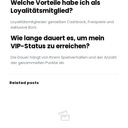
Welche Vorteile habe ich als
Loyalitätsmitglied?
Loyalitätsmitglieder genießen Cashback, Freispiele und
exklusive Boni.
Wie lange dauert es, um mein
VIP-Status zu erreichen?
Die Dauer hängt von Ihrem Spielverhalten und der Anzahl
der gesammelten Punkte ab.
Related posts