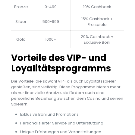
Bronze
0-499
10% Cashback
15% Cashback +
Silber
500-999
Freispiele
20% Cashback +
Gold
1000+
Exklusive Boni
Vorteile des VIP- und
Loyalitätsprogramms
Die Vorteile, die sowohl VIP- als auch Loyalitätsspieler
genießen, sind vielfältig. Diese Programme bieten mehr
als nur finanzielle Anreize; sie fördern auch eine
persönliche Beziehung zwischen dem Casino und seinen
Spielern.
Exklusive Boni und Promotions
Personalisierter Service und Unterstützung
Unique Erfahrungen und Veranstaltungen