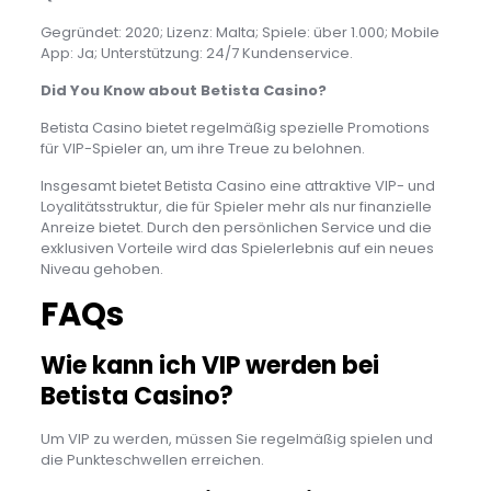
Gegründet: 2020; Lizenz: Malta; Spiele: über 1.000; Mobile
App: Ja; Unterstützung: 24/7 Kundenservice.
Did You Know about Betista Casino?
Betista Casino bietet regelmäßig spezielle Promotions
für VIP-Spieler an, um ihre Treue zu belohnen.
Insgesamt bietet Betista Casino eine attraktive VIP- und
Loyalitätsstruktur, die für Spieler mehr als nur finanzielle
Anreize bietet. Durch den persönlichen Service und die
exklusiven Vorteile wird das Spielerlebnis auf ein neues
Niveau gehoben.
FAQs
Wie kann ich VIP werden bei
Betista Casino?
Um VIP zu werden, müssen Sie regelmäßig spielen und
die Punkteschwellen erreichen.