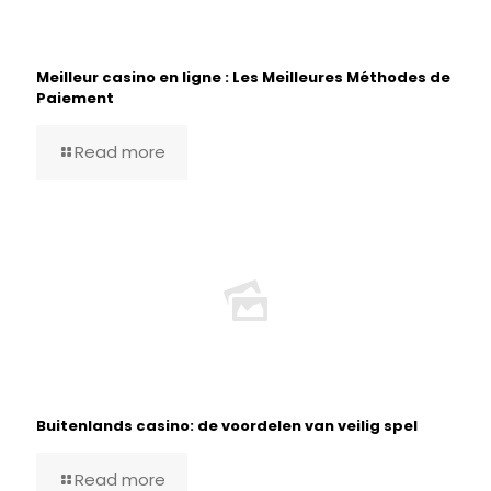
Meilleur casino en ligne : Les Meilleures Méthodes de
Paiement
Read more
Buitenlands casino: de voordelen van veilig spel
Read more