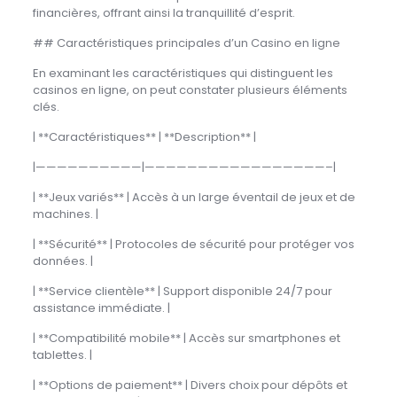
financières, offrant ainsi la tranquillité d’esprit.
## Caractéristiques principales d’un Casino en ligne
En examinant les caractéristiques qui distinguent les
casinos en ligne, on peut constater plusieurs éléments
clés.
| **Caractéristiques** | **Description** |
|——————————|—————————————————–|
| **Jeux variés** | Accès à un large éventail de jeux et de
machines. |
| **Sécurité** | Protocoles de sécurité pour protéger vos
données. |
| **Service clientèle** | Support disponible 24/7 pour
assistance immédiate. |
| **Compatibilité mobile** | Accès sur smartphones et
tablettes. |
| **Options de paiement** | Divers choix pour dépôts et