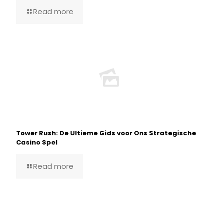
Read more
Tower Rush: De Ultieme Gids voor Ons Strategische
Casino Spel
Read more