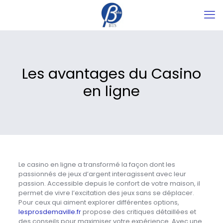
Les avantages du Casino
en ligne
Le casino en ligne a transformé la façon dont les
passionnés de jeux d’argent interagissent avec leur
passion. Accessible depuis le confort de votre maison, il
permet de vivre l’excitation des jeux sans se déplacer.
Pour ceux qui aiment explorer différentes options,
lesprosdemaville.fr
propose des critiques détaillées et
des conseils pour maximiser votre expérience. Avec une