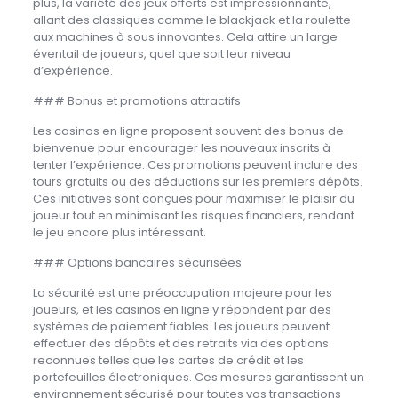
plus, la variété des jeux offerts est impressionnante,
allant des classiques comme le blackjack et la roulette
aux machines à sous innovantes. Cela attire un large
éventail de joueurs, quel que soit leur niveau
d’expérience.
### Bonus et promotions attractifs
Les casinos en ligne proposent souvent des bonus de
bienvenue pour encourager les nouveaux inscrits à
tenter l’expérience. Ces promotions peuvent inclure des
tours gratuits ou des déductions sur les premiers dépôts.
Ces initiatives sont conçues pour maximiser le plaisir du
joueur tout en minimisant les risques financiers, rendant
le jeu encore plus intéressant.
### Options bancaires sécurisées
La sécurité est une préoccupation majeure pour les
joueurs, et les casinos en ligne y répondent par des
systèmes de paiement fiables. Les joueurs peuvent
effectuer des dépôts et des retraits via des options
reconnues telles que les cartes de crédit et les
portefeuilles électroniques. Ces mesures garantissent un
environnement sécurisé pour toutes vos transactions