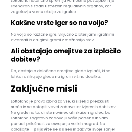
Lottoland natančno spremlja varnostne postopke in je
licenciran s strani ustreznih regulativnih organov, kar
zagotavlja varno okolje za igralce.
Kakšne vrste iger so na voljo?
Na voljo so različne igre, vključno z loterijami, igralnimi
avtomati in drugimi igrami z možnostjo stav.
Ali obstajajo omejitve za izplačilo
dobitev?
Da, obstajajo določene omejitve glede izplačil, ki se
lahko razlikujejo glede na igro in višino dobitka.
Zaključne misli
Lottoland je prava izbira za vse, ki si želijo preizkusiti
srečo in se potopiti v svet zabave ter izjemnih dobitkov.
Ne glede na to, ali ste novinec ali izkušen igralec, bo
Lottoland zagotovo zadovoljil vaše potrebe in vam
ponudil priložnost za osvajanje velikih nagrad. Ne
odlašajte –
prijavite se danes
in zaživite svoje sanje!